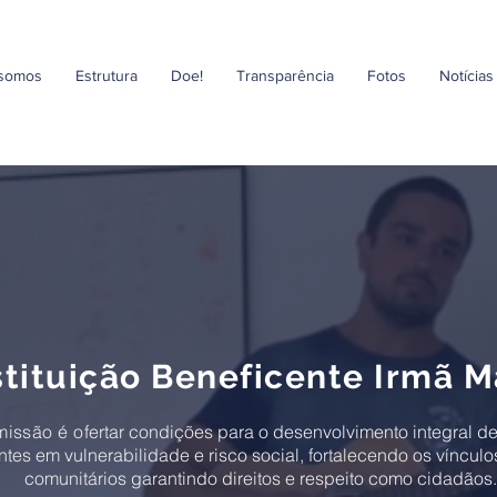
somos
Estrutura
Doe!
Transparência
Fotos
Notícias
stituição Beneficente Irmã M
missão é o
fertar condições para o desenvolvimento integral de
tes em vulnerabilidade e risco social, fortalecendo os vínculos
comunitários garantindo direitos e respeito como cidadãos.