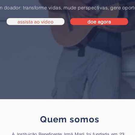
m doador: transforme vidas, mude perspectivas, gere opor
assista ao vídeo
doe agora
Quem somos
A Instituição Beneficente Irmã Marli foi fundada em 23