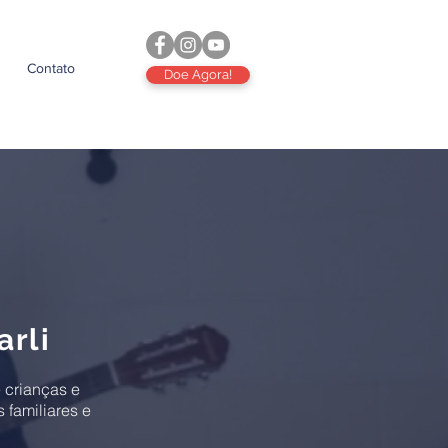
Contato
Doe Agora!
arli
 crianças e
 familiares e