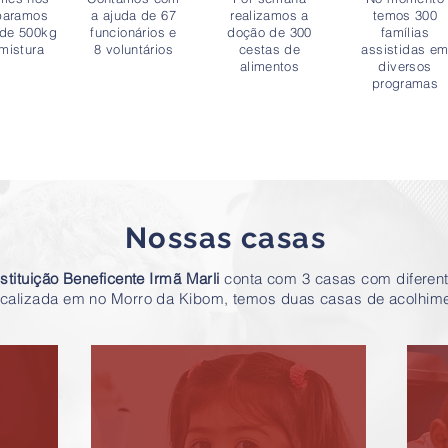
paramos
a ajuda de 67
realizamos a
temos 300
 de 500kg
funcionários e
doção de 300
famílias
mistura
8 voluntários
cestas de
assistidas e
alimentos
diversos
programas
Nossas casas
nstituição Beneficente Irmã Marli
conta com 3 casas com diferent
ocalizada em no Morro da Kibom, temos duas casas de acolhim