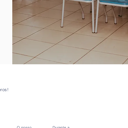
ros!
O nosso
Durante a