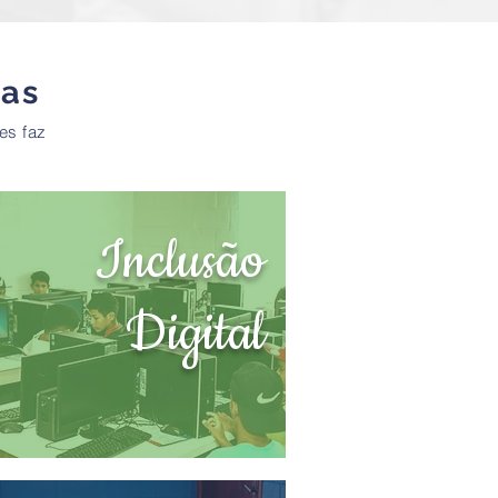
das
es faz
Inclusão
Digital