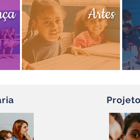
ça
Artes
ria
Projeto