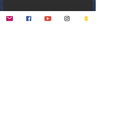
Casa dos Sonhos
O SAICA recebeu das crianças e
adolescentes assistidos o nome de "Casa
dos Sonhos". É um lugar com mais de
1000m2 que oferece proteção em um